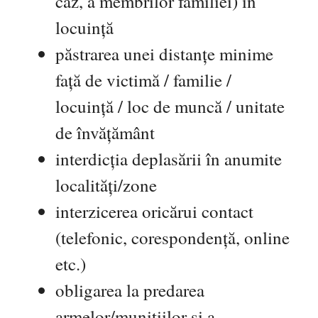
caz, a membrilor familiei) în
locuință
păstrarea unei distanțe minime
față de victimă / familie /
locuință / loc de muncă / unitate
de învățământ
interdicția deplasării în anumite
localități/zone
interzicerea oricărui contact
(telefonic, corespondență, online
etc.)
obligarea la predarea
armelor/munițiilor și a