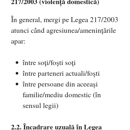
217/2003 (violență domestică)
În general, mergi pe Legea 217/2003
atunci când agresiunea/amenințările
apar:
între soți/foști soți
între parteneri actuali/foști
între persoane din aceeași
familie/mediu domestic (în
sensul legii)
2.2. Încadrare uzuală în Legea