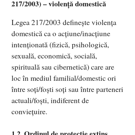
217/2003) – violență domestică
Legea 217/2003 definește violența
domestică ca o acțiune/inacțiune
intenționată (fizică, psihologică,
sexuală, economică, socială,
spirituală sau cibernetică) care are
loc în mediul familial/domestic ori
între soți/foști soți sau între parteneri
actuali/foști, indiferent de
conviețuire.
1.2. Ordinul de protecție extins